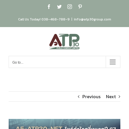
Skip
Facebook
Twitter
Instagram
Pinterest
to
content
Call Us Today! 038-468-788-9
|
info@atp30group.com
Go to...
Previous
Next
View