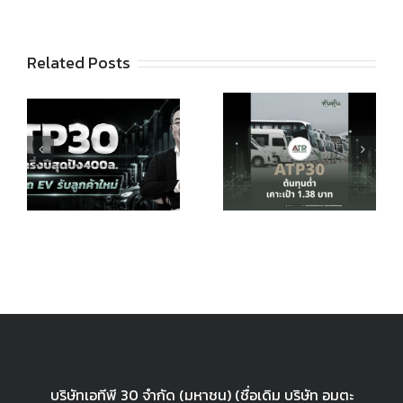
Related Posts
ATP30 ขึ้น
ง
ATP30
แท่นหุ้น
ต้นทุนต่ำ
ESG อีวี
เดินเกมเพิ่ม
100 คัน
อีวี เคาะเป้า
สร้างอัพ
1.38 บ.
ไซด์
บริษัทเอทีพี 30 จำกัด (มหาชน) (ชื่อเดิม บริษัท อมตะ