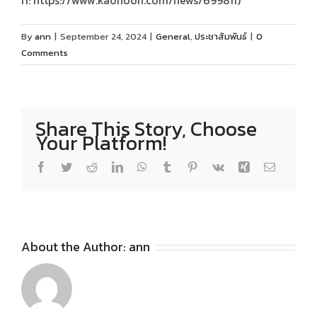
ที่: https://www.kaohoon.com/news/699811)
By
ann
|
September 24, 2024
|
General
,
ประชาสัมพันธ์
|
0
Comments
Share This Story, Choose
Your Platform!
Facebook
Twitter
Reddit
LinkedIn
WhatsApp
Tumblr
Pinterest
Vk
Xing
Email
About the Author:
ann