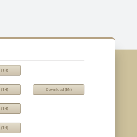
 (TH)
 (TH)
Download (EN)
 (TH)
 (TH)