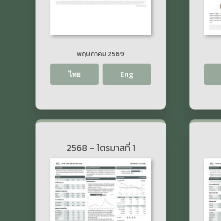
พฤษภาคม 2569
ไทย
Eng
2568 – ไตรมาสที่ 1