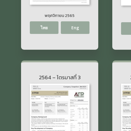
พฤศจิกายน 2565
ไทย
Eng
2564 –
ไตรมาสที่
3