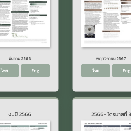
มีนาคม 2568
พฤศจิกายน 2567
ไทย
Eng
ไทย
Eng
งบปี 2566
2566- ไตรมาสที่ 