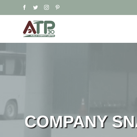
Skip
Facebook
Twitter
Instagram
Pinterest
to
content
COMPANY SN