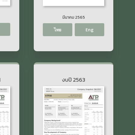
มีนาคม 2565
ไทย
Eng
1
งบปี 2563