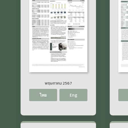
พฤษภาคม 2567
ไทย
Eng