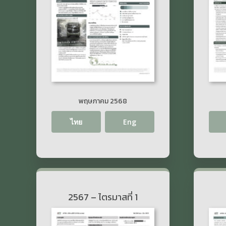
พฤษภาคม 2568
ไทย
Eng
2567 – ไตรมาสที่ 1