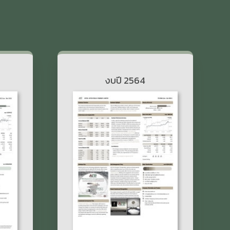
1
งบปี 2564