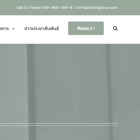
Call Us Today! 038-468-788-9
|
info@atp30group.com
ิจการ
ข่าวประชาสัมพันธ์
ติดต่อเรา