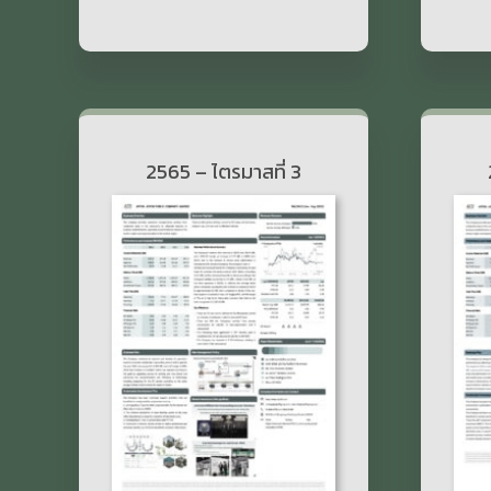
2565 – ไตรมาสที่ 3