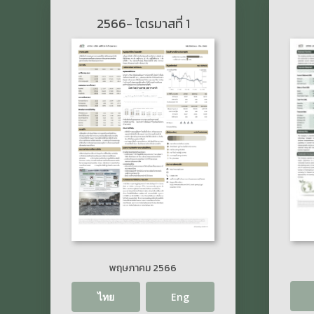
2566- ไตรมาสที่ 1
พฤษภาคม 2566
ไทย
Eng