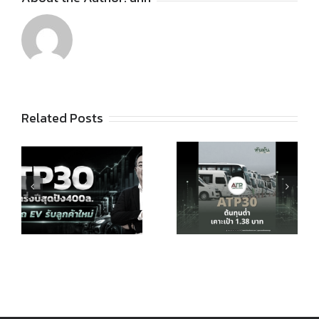
Related Posts
ATP30 ขึ้น
ง
ATP30
แท่นหุ้น
ต้นทุนต่ำ
ESG อีวี
เดินเกมเพิ่ม
100 คัน
อีวี เคาะเป้า
สร้างอัพ
1.38 บ.
ไซด์