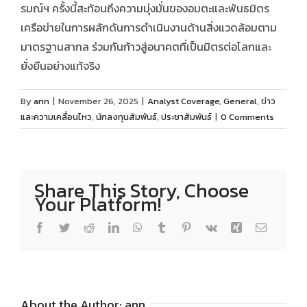
รมณ์ฯ ครั้งนี้สะท้อนถึงความมุ่งมั่นของอมตะและพันธมิตร
เครือข่ายในการผลักดันการดำเนินงานด้านสิ่งแวดล้อมตาม
มาตรฐานสากล ร่วมกันก้าวสู่อนาคตที่เป็นมิตรต่อโลกและ
ยั่งยืนอย่างแท้จริง
By
ann
|
November 26, 2025
|
Analyst Coverage
,
General
,
ข่าว
และความเคลื่อนไหว
,
นักลงทุนสัมพันธ์
,
ประชาสัมพันธ์
|
0 Comments
Share This Story, Choose
Your Platform!
Facebook
Twitter
Reddit
LinkedIn
WhatsApp
Tumblr
Pinterest
Vk
Xing
Email
About the Author:
ann