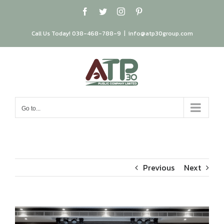
Skip
Facebook
Twitter
Instagram
Pinterest
to
content
Call Us Today! 038-468-788-9
|
info@atp30group.com
Go to...
Previous
Next
View