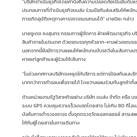
“บริษัทดำเนินธุรกิจโดยคำนึงถึงความปลอดภัยเป็นอับดับ
ประกอบการที่ดำเนินธุรกิจขนส่ง ร่วมมือกันส่งเสริมให้พนั
การเกิดอุบัติเหตุทางการจราจรบนถนนได้” นายปิยะ กล่าว
นายชูเดช คงสุนทร กรรมการผู้จัดการ ฝ่ายพัฒนาธุรกิจ บร
สินค้าภายในประเทศ ด้วยรถบรรทุกหัวลาก-หางพ่วงรถบรรท
นอกจากนี้ยังมีการวางแผนให้พนักงานขับรถวิ่งในเส้นทางประจ
หายแก่ลูกค้าและผู้ร่วมใช้เส้นทาง
“ในช่วงเทศกาลบริษัทจะหยุดให้บริการ แต่การป้องกันและ
มากกว่าการทำรอบเพื่อรายได้ โดยวางแผนร่วมกับลูกค้าทั้งเ
ด้านหน่วยงานรัฐวิสาหกิจอย่าง บริษัท ขนส่ง จำกัด หรือ
ระบบ GPS ควบคุมความเร็วบนรถโดยสาร ไม่เกิน 80 กิโลเ
บังคับการตำรวจจราจร ตั้งจุดตรวจวัดแอลกอฮอล์ สารเสพต
ให้กับผู้โดยสารในการเดินทาง