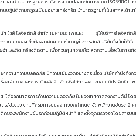
แรก และด้วยมาตรฐานการบริหารความปลอดภัยทางถนน ISO39001 ส่งผลให้
กงานปฏิบัติตามกฏระเบียบอย่างเคร่งครัด นำมาตรฐานที่เป็นสากลเข้ามาใ
ิษัท ไวส์ โลจิสติกส์ จำกัด (มหาชน) (WICE) ผู้ให้บริการโลจิสติกส
ุกแบบเทกอง ซึ่งต้องอาศัยความชำนาญในการขับขี่ บริษัทจึงจัดให้
ำและติดเครื่องติดตาม เพื่อควบคุมความเร็ว ลดความเสี่ยงในการเกิดอุบั
รักษาความความปลอดภัย มีความเข้มงวดอย่างต่อเนื่อง บริษัทคำนึงถึ
รื่องเส้นทางและการเข้าคลังสินค้า เพื่อให้การส่งมอบงานมีประสิทธิภา
 บขส. ได้ออกมาตรการด้านความปลอดภัย ในช่วงเทศกาลสงกรานต์นี้ โดย
มตร/ชั่วโมง ตามที่กรมการขนส่งทางบกกำหนด จัดพนักงานขับรถ 2 คน
ิดของพนักงานขับรถก่อนปฏิบัติหน้าที่ และตั้งจุดตรวจรถโดยสารบน