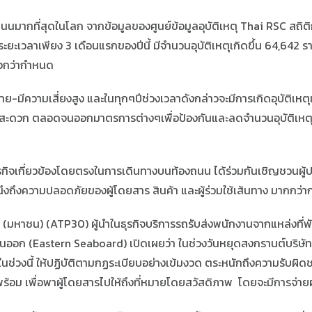
ถนนมากที่สุดในโลก จากข้อมูลของศูนย์ข้อมูลอุบัติเหตุ Thai RSC สถิ
งระยะเวลาเพียง 3 เดือนแรกของปีนี้ มีจำนวนอุบัติเหตุเกิดขึ้น 64,642 ราย
ร็วกว่ากำหนด
ย-มีความเสี่ยงสูง และในทุกๆปีช่วงเวลาดังกล่าวจะมีการเกิดอุบัติเหตุแ
ดวก ตลอดจนออกมาตรการต่างๆเพื่อป้องกันและลดจำนวนอุบัติเหตุ แต
ธุรกิจเกี่ยวข้องโดยตรงในการเดินทางบนท้องถนน ได้ร่วมกันเชิญชวนผู
ถึงความปลอดภัยของผู้โดยสาร สินค้า และผู้ร่วมใช้เส้นทาง มากกว่ากา
กัด (มหาชน) (ATP30) ผู้นำในธุรกิจบริการรถรับส่งพนักงานจากแหล่ง
 (Eastern Seaboard) เปิดเผยว่า ในช่วงวันหยุดสงกรานต์บริษัทยั
ในช่วงนี้ ให้ปฏิบัติตามกฏระเบียบอย่างเข้มงวด ตระหนักถึงความรับผิด
พร้อม เพื่อพาผู้โดยสารไปให้ถึงที่หมายโดยสวัสดิภาพ โดยจะมีการจ่