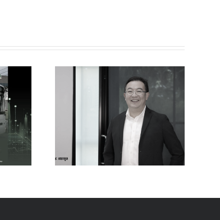
ัดเลือก
์ Thai
ครื่อง
bility
รนด์โลก