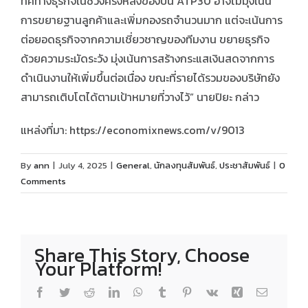
ทิศทางธุรกิจในช่วงครึ่งหลังของปีนี้ ATP30 อาจไม่มุ่งเน้น
การขยายฐานลูกค้าและเพิ่มกองรถจำนวนมาก แต่จะเน้นการ
ต่อยอดธุรกิจจากความเชี่ยวชาญของทีมงาน ขยายธุรกิจ
ด้วยความระมัดระวัง มุ่งเน้นการสร้างกระแสเงินสดจากการ
ดำเนินงานให้เพิ่มขึ้นต่อเนื่อง ขณะที่รายได้รวมของบริษัทยัง
สามารถเติบโตได้ตามเป้าหมายที่วางไว้” นายปิยะ กล่าว
แหล่งที่มา: https://economixnews.com/v/9013
By
ann
|
July 4, 2025
|
General
,
นักลงทุนสัมพันธ์
,
ประชาสัมพันธ์
|
0
Comments
Share This Story, Choose
Your Platform!
Facebook
Twitter
Reddit
LinkedIn
WhatsApp
Tumblr
Pinterest
Vk
Xing
Email