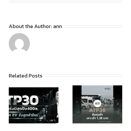
About the Author:
ann
Related Posts
ATP30 ขึ้น
ง
ATP30
แท่นหุ้น
ต้นทุนต่ำ
ESG อีวี
เดินเกมเพิ่ม
100 คัน
อีวี เคาะเป้า
สร้างอัพ