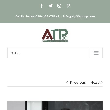
Skip
Facebook
Twitter
Instagram
Pinterest
to
content
Call Us Today! 038-468-788-9
|
info@atp30group.com
Go to...
Previous
Next
View