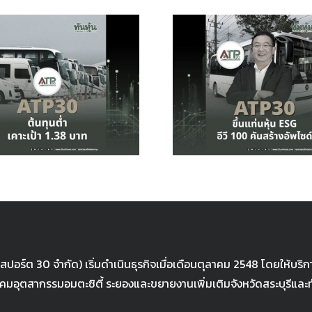
ATP30 ได้ค
ATP30 ขึ้นแท่นหุ้น
หลักทรัพย
ESG อีวี 100 คัน
ESG เร่งเ
สร้างอัพไซด์
Green Mo
รับเมกะเท
านสปอร์ต 30 จำกัด) เริ่มดำเนินธุรกิจเมื่อเดือนตุลาคม 2548 โดยให้
มอุตสากรรมอมตะซิตี้ ระยองและขยายงานเพิ่มเติมจังหวัดสระบุรีและท