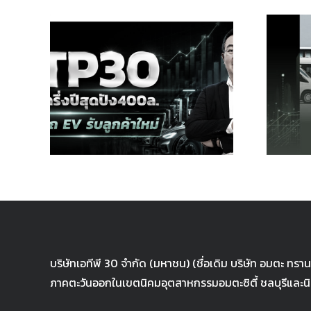
รึ่ง
ATP30 ต้นทุนต่ำ
ล.
เดินเกมเพิ่มอีวี
รับ
เคาะเป้า 1.38 บ.
บริษัทเอทีพี 30 จำกัด (มหาชน) (ชื่อเดิม บริษัท อมตะ ทร
ภาคตะวันออกในเขตนิคมอุตสาหกรรมอมตะซิตี้ ชลบุรีและนิค