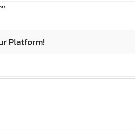
nts
ur Platform!