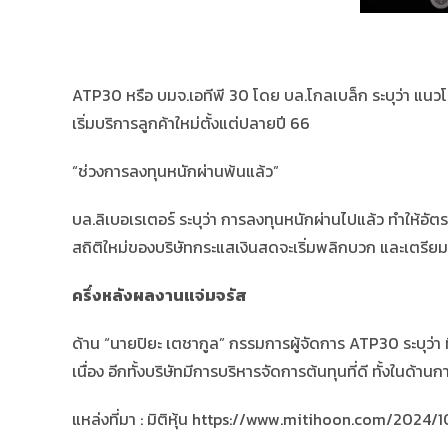
ATP30 หรือ บมจ.เอทีพี 30 โดย บล.โกลเบล็ก ระบุว่า แนวโ
เริ่มบริการลูกค้าใหม่ตั้งแต่ปลายปี 66
“ช่วงการลงทุนหนักผ่านพ้นแล้ว”
บล.ลิเบอเรเตอร์ ระบุว่า การลงทุนหนักผ่านไปแล้ว ทำให้อั
สถิติใหม่ของบริษัทกระแสเงินสดจะเริ่มพลิกบวก และเตรียมเพิ
ครึ่งหลังผลงานแจ่มจรัส
ด้าน “นายปิยะ เตชากูล” กรรมการผู้จัดการ ATP30 ระบุว่า ทิ
เนื่อง อีกทั้งบริษัทมีการบริหารจัดการต้นทุนที่ดี ทั้งใน
แหล่งที่มา : มิติหุ้น https://www.mitihoon.com/2024/